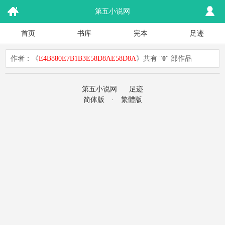
第五小说网
首页
书库
完本
足迹
作者：《
E4B880E7B1B3E58D8AE58D8A
》共有 "
0
" 部作品
第五小说网
足迹
简体版
·
繁體版