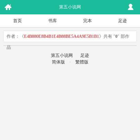
第五小说网
首页
书库
完本
足迹
作者：《
E4B880E8B4B1E4B88BE5A4A9E5B1B1
》共有 "
0
" 部作
品
第五小说网
足迹
简体版
·
繁體版