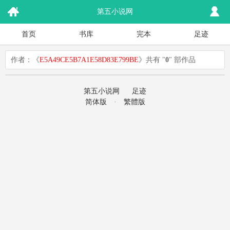
第五小说网
首页
书库
完本
足迹
作者：《
E5A49CE5B7A1E58D83E799BE
》共有 "
0
" 部作品
第五小说网
足迹
简体版
·
繁體版