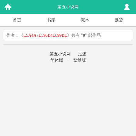
第五小说网
首页
书库
完本
足迹
作者：《
E5A4A7E598B4E899BE
》共有 "
0
" 部作品
第五小说网
足迹
简体版
·
繁體版