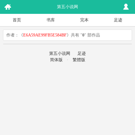
第五小说网
首页
书库
完本
足迹
作者：《
E6A59AE99FB5E584BF
》共有 "
0
" 部作品
第五小说网
足迹
简体版
·
繁體版