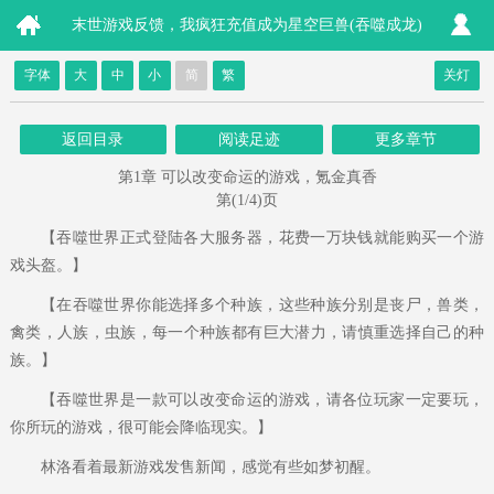
末世游戏反馈，我疯狂充值成为星空巨兽(吞噬成龙)
字体
大
中
小
简
繁
关灯
返回目录
阅读足迹
更多章节
第1章 可以改变命运的游戏，氪金真香
第(1/4)页
【吞噬世界正式登陆各大服务器，花费一万块钱就能购买一个游
戏头盔。】
【在吞噬世界你能选择多个种族，这些种族分别是丧尸，兽类，
禽类，人族，虫族，每一个种族都有巨大潜力，请慎重选择自己的种
族。】
【吞噬世界是一款可以改变命运的游戏，请各位玩家一定要玩，
你所玩的游戏，很可能会降临现实。】
林洛看着最新游戏发售新闻，感觉有些如梦初醒。