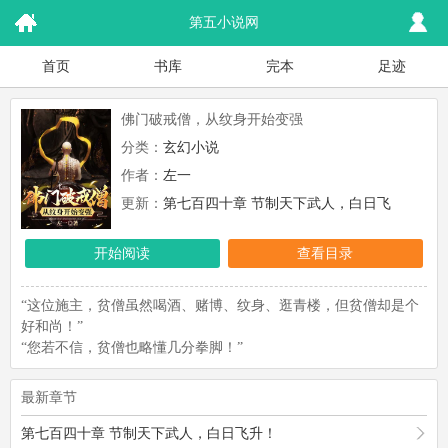
第五小说网
首页
书库
完本
足迹
佛门破戒僧，从纹身开始变强
分类：
玄幻小说
作者：
左一
更新：
第七百四十章 节制天下武人，白日飞
升！
开始阅读
查看目录
“这位施主，贫僧虽然喝酒、赌博、纹身、逛青楼，但贫僧却是个
好和尚！”
“您若不信，贫僧也略懂几分拳脚！”
最新章节
第七百四十章 节制天下武人，白日飞升！