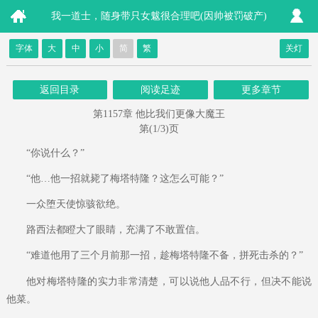
我一道士，随身带只女魃很合理吧(因帅被罚破产)
字体
大
中
小
简
繁
关灯
返回目录
阅读足迹
更多章节
第1157章 他比我们更像大魔王
第(1/3)页
“你说什么？”
“他…他一招就毙了梅塔特隆？这怎么可能？”
一众堕天使惊骇欲绝。
路西法都瞪大了眼睛，充满了不敢置信。
“难道他用了三个月前那一招，趁梅塔特隆不备，拼死击杀的？”
他对梅塔特隆的实力非常清楚，可以说他人品不行，但决不能说
他菜。