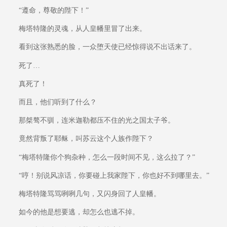
“遵命，尊敬的陛下！”
梅塔特隆的灵魂，从人皇幡里冒了出来。
看到这张熟悉的脸，一众堕天使已经惊得说不出话来了。
死了…
真死了！
而且，他们听到了什么？
那桀骜不驯，连米迦勒都压不住的光之国太子爷。
竟然背叛了耶稣，叫苏云这个人族作陛下？
“梅塔特隆你个狗杂种，怎么一段时间不见，这么拉了？”
“哼！别说风凉话，你要碰上我家陛下，你也好不到哪里去。”
梅塔特隆骂骂咧咧几句，又闪身回了人皇幡。
如今的他是想要逃，却怎么也逃不掉。