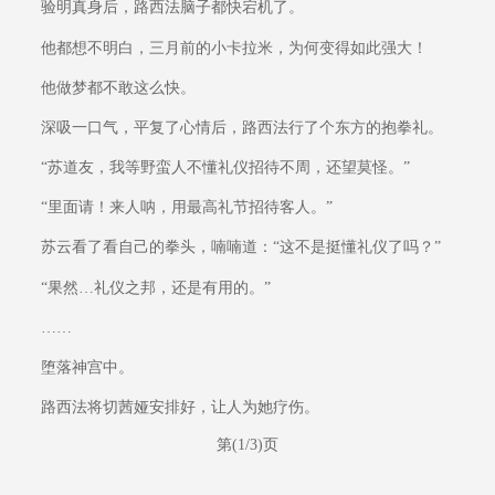
验明真身后，路西法脑子都快宕机了。
他都想不明白，三月前的小卡拉米，为何变得如此强大！
他做梦都不敢这么快。
深吸一口气，平复了心情后，路西法行了个东方的抱拳礼。
“苏道友，我等野蛮人不懂礼仪招待不周，还望莫怪。”
“里面请！来人呐，用最高礼节招待客人。”
苏云看了看自己的拳头，喃喃道：“这不是挺懂礼仪了吗？”
“果然…礼仪之邦，还是有用的。”
……
堕落神宫中。
路西法将切茜娅安排好，让人为她疗伤。
第(1/3)页