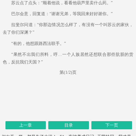
苏云点了点头：“顺着他说，看看他葫芦里卖什么药。”
巴尔会意，回复道：“谢谢兄弟，等我回来好好谢你。”
拉斐尔问道：“你那边情况怎么样了，有没有一个叫苏云的家伙，
去了你们深渊？”
“有的，他想跟路西法联手。”
“果然不出我们所料，哼…一个人族居然还想联合那些肮脏的货
色，反抗我们天国？”
第(1/2)页
上一章
目录
下一页