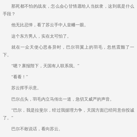
那死都不怕的战友，怎么会心甘情愿给人当奴隶，这到底是什么
手段？
他无比忌惮，看了苏云手中人皇幡一眼。
这个东方男人，实在太可怕了。
就在一众天使心思各异时，巴尔羽翼上的羽毛，忽然震颤了一
下。
“嗯？禀报陛下，天国有人联系我。”
“看看！”
苏云挥手示意。
巴尔点头，羽毛内立马传出一道，急切又威严的声音。
“巴尔，我是拉斐尔，经过我据理力争，天国方面已经同意你投诚
了。”
巴尔不敢说话，看向苏云。