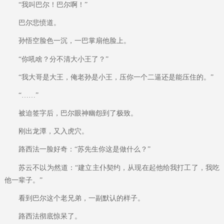
“我叫巴尔！巴尔啊！”
巴尔悲愤道。
孙悟空脸色一沉，一巴掌扇他脸上。
“你吼啥？分不清大小王了？”
“我大哥是大王，俺老孙是小王，压你一个二逼还是能压住的。”
“……”
被迫签字后，巴尔眼神幽怨到了极致。
刚出龙潭，又入虎穴。
路西法一脸好奇：“苏先生你这是做什么？”
苏云不以为然道：“建立主仆契约，从现在起他给我打工了，我吃
他一辈子。”
看到巴尔这个老兄弟，一副默认的样子。
路西法彻底惊呆了。