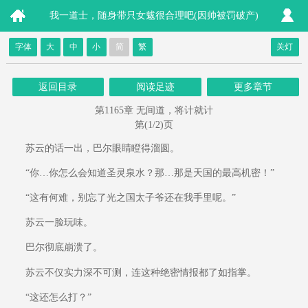
我一道士，随身带只女魃很合理吧(因帅被罚破产)
字体
大
中
小
简
繁
关灯
返回目录
阅读足迹
更多章节
第1165章 无间道，将计就计
第(1/2)页
苏云的话一出，巴尔眼睛瞪得溜圆。
“你…你怎么会知道圣灵泉水？那…那是天国的最高机密！”
“这有何难，别忘了光之国太子爷还在我手里呢。”
苏云一脸玩味。
巴尔彻底崩溃了。
苏云不仅实力深不可测，连这种绝密情报都了如指掌。
“这还怎么打？”