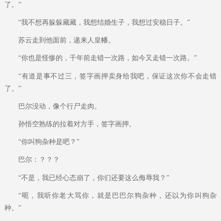
了。”
“我不想再躲躲藏藏，我想结婚生子，我想过安稳日子。”
苏云走到他面前，递来人皇幡。
“你也是怪惨的，千年前走错一次路，如今又走错一次路。”
“有道是事不过三，签字画押卖身给我吧，保证这次你不会走错
了。”
巴尔没动，像个行尸走肉。
孙悟空熟练的拉着对方手，签字画押。
“你叫狗杂种是吧？”
巴尔：？？？
“不是，我已经心态崩了，你们还要这么侮辱我？”
“呃，我听你老大骂你，就是巴巴尔狗杂种，还以为你叫狗杂
种。”