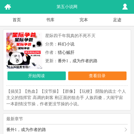
第五小说网
首页
书库
完本
足迹
星际四千年我真的不死不灭
分类：
科幻小说
作者：
猎心贼肝
更新：
番外1，成为作者的路
开始阅读
查看目录
【搞笑】【热血】【没节操】【群像】【玩梗】 阴险的战士 个人
主义的指挥官 高调的刺客 刚正面的狙击手 人族四傻，大闹宇宙
一本剧情没节操，作者更没节操的小说。
最新章节
番外1，成为作者的路