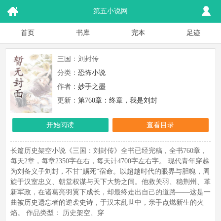
第五小说网
首页
书库
完本
足迹
三国：刘封传
分类：
恐怖小说
作者：
妙手之墨
更新：
第760章：终章，我是刘封
开始阅读
查看目录
长篇历史架空小说《三国：刘封传》全书已经完稿，全书760章，
每天2章，每章2350字在右，每天计4700字左右字。 现代青年穿越
为刘备义子刘封，不甘“赐死”宿命。以超越时代的眼界与胆魄，周
旋于汉室忠义、朝堂权谋与天下大势之间。他救关羽、稳荆州、革
新军政，在诸葛亮羽翼下成长，却最终走出自己的道路——这是一
曲被历史遗忘者的逆袭史诗，于汉末乱世中，亲手点燃新生的火
焰。 作品类型： 历史架空、穿