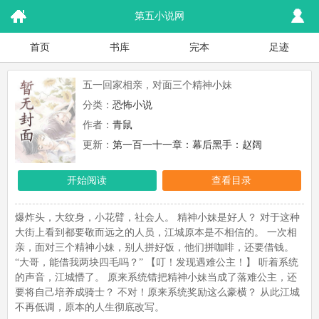
第五小说网
首页
书库
完本
足迹
五一回家相亲，对面三个精神小妹
分类：
恐怖小说
作者：
青鼠
更新：
第一百一十一章：幕后黑手：赵阔
开始阅读
查看目录
爆炸头，大纹身，小花臂，社会人。 精神小妹是好人？ 对于这种
大街上看到都要敬而远之的人员，江城原本是不相信的。 一次相
亲，面对三个精神小妹，别人拼好饭，他们拼咖啡，还要借钱。
“大哥，能借我两块四毛吗？” 【叮！发现遇难公主！】 听着系统
的声音，江城懵了。 原来系统错把精神小妹当成了落难公主，还
要将自己培养成骑士？ 不对！原来系统奖励这么豪横？ 从此江城
不再低调，原本的人生彻底改写。