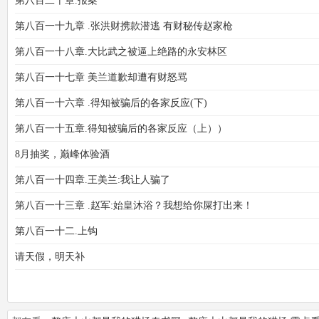
第八百二十章.报案
第八百一十九章 .张洪财携款潜逃 有财秘传赵家枪
第八百一十八章.大比武之被逼上绝路的永安林区
第八百一十七章 美兰道歉却遭有财怒骂
第八百一十六章 .得知被骗后的各家反应(下)
第八百一十五章.得知被骗后的各家反应（上））
8月抽奖，巅峰体验酒
第八百一十四章.王美兰:我让人骗了
第八百一十三章 .赵军:始皇沐浴？我想给你屎打出来！
第八百一十二.上钩
请天假，明天补