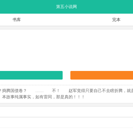
第五小说网
书库
完本
董？捣腾国债卷？ …… 不！ 赵军觉得只要自己不去瞎折腾，就
。本故事纯属事实，如有雷同，那是真的！！！