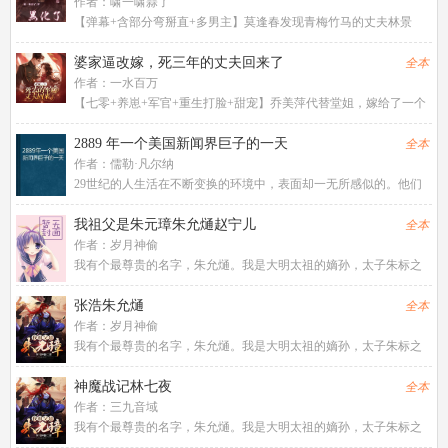
主，皇帝的真爱是皇后，宝
作者：
啸一啸蒜了
【弹幕+含部分弯掰直+多男主】莫逢春发现青梅竹马的丈夫林景
尧，早已出轨，并打算今晚跟她摊牌，而那位奸夫江辰赫，此刻就
待在门口。飞速刷新的弹幕，正疯狂为这两人的爱情喝彩，也用着
婆家逼改嫁，死三年的丈夫回来了
全本
最恶毒的话咒骂她快点死掉。
作者：
一水百万
【七零+养崽+军官+重生打脸+甜宠】乔美萍代替堂姐，嫁给了一个
当兵的；结婚几年，总共没见五次面；后来丈夫牺牲，她被婆婆赶
出家门，带着三个儿子饭都吃不上；在去县城投靠朋友时，被拐卖
2889 年一个美国新闻界巨子的一天
全本
到西北的山窝里。而她的
作者：
儒勒·凡尔纳
29世纪的人生活在不断变换的环境中，表面却一无所感似的。他们
对奇迹美景已经厌倦，面对日新月异的进步成果十分淡漠。他们觉
得一切都自然得很。然而，倘若同往昔比一比，他们便会更珍惜我
我祖父是朱元璋朱允熥赵宁儿
全本
们的文明，并重视走过的道
作者：
岁月神偷
我有个最尊贵的名字，朱允熥。我是大明太祖的嫡孙，太子朱标之
嫡子。母亲是常遇春之女，舅爷是蓝玉。我是大明最尊贵的皇孙，
也是大明皇位，最有分量的，最为合法的继承人。我将开创一个不
张浩朱允熥
全本
一样的大明，风华无双，日月
作者：
岁月神偷
我有个最尊贵的名字，朱允熥。我是大明太祖的嫡孙，太子朱标之
嫡子。母亲是常遇春之女，舅爷是蓝玉。我是大明最尊贵的皇孙，
也是大明皇位，最有分量的，最为合法的继承人。我将开创一个不
神魔战记林七夜
全本
一样的大明，风华无双，日月
作者：
三九音域
我有个最尊贵的名字，朱允熥。我是大明太祖的嫡孙，太子朱标之
嫡子。母亲是常遇春之女，舅爷是蓝玉。我是大明最尊贵的皇孙，