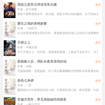
也是大明皇位，最有分量的，最为合法的继承人。我将开创一个不
我祖父是朱元璋张浩朱允熥
全本
一样的大明，风华无双，日月
作者：
岁月神偷
我有个最尊贵的名字，朱允熥。我是大明太祖的嫡孙，太子朱标之
嫡子。母亲是常遇春之女，舅爷是蓝玉。我是大明最尊贵的皇孙，
也是大明皇位，最有分量的，最为合法的继承人。我将开创一个不
重生之我的美艳娇妻
全本
一样的大明，风华无双，日月
作者：
一剑封天
亿万富翁胡海重生回到2001，看着眼前跪在地上正给自己洗着脚的
美艳娇妻，他呆住了。“粑粑，粑粑，今天晚上你能跟妈妈一起陪着
我睡吗，悠悠害怕。”
天师之上
全本
作者：
中庸点墨
关于天师之上：百年前，异族肆意侵袭，人族近乎走向灭亡。为了
抵御魔兽入侵，每个人都会在十二岁进行转职。唯有成为转职者，
不断升级，方能屹立世界之巅!叶想在转职当天，成为了先天满十级
新娘换人后，周队长夜里亲得好凶
全本
的道士，但因为道士毫无强
作者：
向锦
开篇新婚夜，进度超快，年上荷尔蒙爆棚糙汉刑警队长和香香软软
娇妻男主老房子着火，占有欲强，爱亲亲抱抱，甜欲宠~女主馋男
主，主动超会撩-陆甯出差回来发现她竟是假千金，不但父母换了，
血色七杀碑
全本
就连结婚对象也被换了。真
作者：
一玄
重阳镇为川中南部的历史小镇。主要居民有三姓：西街贾家；中街
郑家；东街甄家。重阳镇乃风雅小镇。有四大古迹：七杀碑；无字
坊；琉璃井；熔金寺。重阳镇又叫史家街。街道路面由黄石板铺
穿越灾荒年，带兄弟姐妹吃肉致富
全本
成，东西两边都是铺面，清一色
作者：
一枚小洁洁