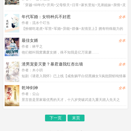
「穿越+60年代+开局+父母祭天+日常+家长里短+兄弟姐妹+亲情+灵
泉空间」舒天赐穿越到60年代，父母双亡，却还有五个兄弟姐妹，
大哥舒天佑从小因意外导致憨傻，全家希望寄托在舒天赐身上。二
年代军婚：女特种兵不好惹
全本
姐舒香莲因还没
作者：
流水个叮当
【扮猪吃老虎+军营+军婚+异能+群像+友情至上】拥有特殊能力的
杀手不小心穿越到了七十年代，爹死娘跑路，那她干什么能养活自
己……什么？当杀手，上辈子干够了。去种田，不会！经商走黑
最佳女婿
全本
市，太麻烦了！她找了一条
作者：
林平之
他们都叫我窝囊废女婿，殊不知我是亿万富豪……
渣男宠妾灭妻？暴君邀我红杏出墙
全本
作者：
木小玥
短剧《请君入我怀》已上线【咸鱼躺平白切黑嫡女X疯批阴郁纯情暴
君】（男小三上位）（原书名：和离当天，虐文女主转身嫁暴君）
皇家秋猎，宋瑶枝与夫君从边关带回来的女子发生争执。宋瑶枝斥
乾坤剑神
全本
责对方不过是妾。话落，她
作者：
尘山
景言曾是景家最优秀的天才，十六岁突破武道九重天踏入先天之
境，整个东临城无人能比，却莫名其妙在进入神风学院后境界跌
落，成为笑柄。解开乾坤戒封印，重新崛起，最终制霸天元大陆，
成为无数武者仰望的存在。
下一页
末页