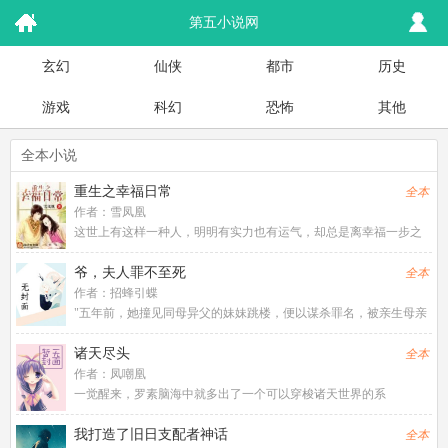
第五小说网
玄幻
仙侠
都市
历史
游戏
科幻
恐怖
其他
全本小说
重生之幸福日常
全本
作者：
雪凤凰
这世上有这样一种人，明明有实力也有运气，却总是离幸福一步之
差，而林小乖幸运又不幸地属于其中之一。——作为家里备受宠爱
的老来女，林小乖长得好又聪明，却偏偏有四个平庸软弱的哥哥，
爷，夫人罪不至死
全本
以及四个厉害的嫂子；原本家
作者：
招蜂引蝶
"五年前，她撞见同母异父的妹妹跳楼，便以谋杀罪名，被亲生母亲
和未婚夫告上法庭，五年后，唯一真心相待的继母为了救她出来，
散尽家财，出了车祸，她被前未婚夫逼上绝路，受尽百般折磨，终
诸天尽头
全本
于，她没了力气，等着男人
作者：
凤嘲凰
一觉醒来，罗素脑海中就多出了一个可以穿梭诸天世界的系
统。 杀手、怪兽、女巫、异形、魔鬼、神明…… 无限的世
界有无限的可能，亦有无限的历险，而踏破无限之...
我打造了旧日支配者神话
全本