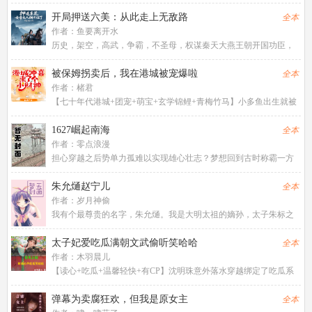
要？”宋念初前一秒还在为自己公司敲钟上市，下一秒就穿成了七零
年代某个渔村的孤女。孤女年轻漂亮，奈何天生神力，一拳就能打
开局押送六美：从此走上无敌路
全本
死疯牛，年近二十无人敢娶
作者：
鱼要离开水
历史，架空，高武，争霸，不圣母，权谋秦天大燕王朝开国功臣，
卫国公侯府的公子，五年前，自己的爷爷，父亲，哥哥相继战死沙
场后。整个侯府就剩他一个独苗，但是，短短五年的时间，秦天把
被保姆拐卖后，我在港城被宠爆啦
全本
诺大侯府败光，最后为了生计
作者：
楮君
【七十年代港城+团宠+萌宝+玄学锦鲤+青梅竹马】小多鱼出生就被
保姆掉了包，两岁后越长越像亲妈，保姆怕被发现把她卖去了港
城，给船王家患了离魂症的小少爷冲喜。谁知无齿小儿在人脸上啃
1627崛起南海
全本
了一口，小少爷就醒了！不
作者：
零点浪漫
担心穿越之后势单力孤难以实现雄心壮志？梦想回到古时称霸一方
却无机会大展拳脚？为了英雄霸业，为了三妻四妾，怀着不同心思
的各路人马聚集到一起，义无反顾地踏入另一个时空！VIP读者群
朱允熥赵宁儿
全本
378375510
作者：
岁月神偷
我有个最尊贵的名字，朱允熥。我是大明太祖的嫡孙，太子朱标之
嫡子。母亲是常遇春之女，舅爷是蓝玉。我是大明最尊贵的皇孙，
也是大明皇位，最有分量的，最为合法的继承人。我将开创一个不
太子妃爱吃瓜满朝文武偷听笑哈哈
全本
一样的大明，风华无双，日月
作者：
木羽晨儿
【读心+吃瓜+温馨轻快+有CP】沈明珠意外落水穿越绑定了吃瓜系
统，瓜没吃到却先知道自己穿书了！书中自己是一个恶毒女配，连
带着自己的娘跟哥哥他们都成了炮灰。怎么可以这样！瓜瓜：宿
弹幕为卖腐狂欢，但我是原女主
全本