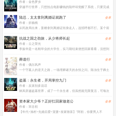
作者：
金色梦乡
穿越平行世界，只想拍点电影赚钱的陆绊却觉醒了系统，只要完成
任务，就能获得奖励。好耶！等等，半夜十二点看床底下？废弃二
十年的剧院里有琴声？美术展的画家不知所踪？陆绊完成这些任务
陆总，太太拿到离婚证就跑了
全本
的时候觉察到，这个世界好像
作者：
折杨桃
从民政局出来，姜栖拿到离婚证转身走人，连招呼都不打。某个前
夫站在原地，望着她决绝的背影气笑了，喊了几声。可她头都不
回，甚至小跑起来，仿佛后面有狗在追。联姻三年，即使陆迟再怎
抗战之国之劲旅，从少将师长起
全本
么冷漠对她，姜栖始终微笑以对
作者：
云之荣光
李振华是一名刚毕业的大学生，实习期结束便想回家看看，没想到
在路上发生意外，重生到了民国时期。前世的李振华是一名历史爱
好者，尤其是抗日战争给华夏大地造成巨大的伤亡代价更是罄竹难
葬道行
全本
书，他决定利用自己对历史的
作者：
偶尔风声
一个守墓人的逆天之路，一场埋葬诸天的永恒之问。陈浊生于葬土
边镇，天生死脉，被视为修道废人。却不知，他是上古“守墓人”血脉
的最后传人。当宗门选拔受辱，他唤醒祖传《葬经》，窥见万物寿
盗墓：永生者，开局掌控九门
全本
痕，从修仙界是一座巨墓
作者：
反派别多说话
林风穿越盗墓世界，成了一个永生者，但虽然能无限复活，可每次
复活要间隔百年。而要想减少间隔时间，就要完成系统任务。而这
次重生点，恰好在青铜门内。走出青铜门，看着十年之约的铁三
资本家大少爷？正好扛回家做老公
全本
角，林风选择开局投资一个亿。
作者：
宋念初
【年代+渔村+先婚后爱+宠妻+发家致富】“阿初，你要男人不