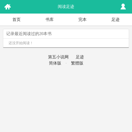
阅读足迹
首页
书库
完本
足迹
记录最近阅读过的20本书
还没开始阅读！
第五小说网
足迹
简体版
·
繁體版