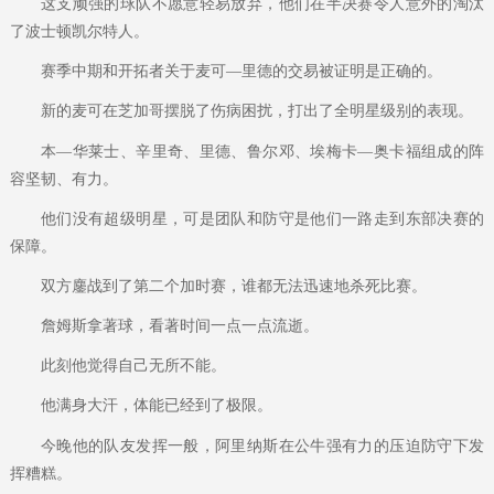
这支顽强的球队不愿意轻易放弃，他们在半决赛令人意外的淘汰
了波士顿凯尔特人。
赛季中期和开拓者关于麦可—里德的交易被证明是正确的。
新的麦可在芝加哥摆脱了伤病困扰，打出了全明星级别的表现。
本—华莱士、辛里奇、里德、鲁尔邓、埃梅卡—奥卡福组成的阵
容坚韧、有力。
他们没有超级明星，可是团队和防守是他们一路走到东部决赛的
保障。
双方鏖战到了第二个加时赛，谁都无法迅速地杀死比赛。
詹姆斯拿著球，看著时间一点一点流逝。
此刻他觉得自己无所不能。
他满身大汗，体能已经到了极限。
今晚他的队友发挥一般，阿里纳斯在公牛强有力的压迫防守下发
挥糟糕。