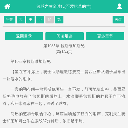
篮球之黄金时代(不爱吃草的羊)
字体
大
中
小
简
繁
关灯
返回目录
阅读足迹
更多章节
第1085章 拉斯维加斯见
第(1/4)页
第1085章拉斯维加斯见
【坐在替补席上，骑士队助理教练麦克—曼西亚斯从箱子里拿出
一块浸水的毛巾。
一旁的勒布朗—詹姆斯低著头一言不发，盯著地板出神，曼西亚
斯将毛巾放在了詹姆斯的后脖上，水滴顺著詹姆斯的脖颈子向下流
淌，和汗水混杂在一起，浸透了球衣。
闷热的芝加哥联合中心，球馆里响起了裁判的哨声，克利夫兰骑
士和芝加哥公牛在激战57分钟后，依旧是平局。