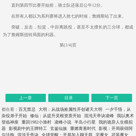
直到第四节比赛开始前，骑士队还落后公牛12分。
在所有人都以为系列赛将进入抢七的时候，詹姆斯站了出来。
突破，反击，扣篮，中距离跳投，甚至不太擅长的三分球，都成
为了詹姆斯扭转局面的利器。
第(1/4)页
上一章
目录
下一页
都在看：
百无禁忌
大明：从战场捡属性开创诸天大明
一夕千悟，从
杂役弟子开始
修仙：从提升灵根资质开始
混沌天帝诀凌峰
我以奥术
登临神座
重回1982小渔村
凌峰小说
半岛小行星
我的诡异人生模拟
器
影视剧中的王牌特工
玄鉴仙族
重燃青葱时代
影视：开局获得阿
尔法狗
混沌天帝诀
全球觉醒：开局加入聊天群
宅魔女
武装魔女