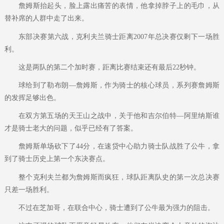
詹姆斯抬起头，脸上露出痛苦的表情，他拿掉脖子上的毛巾，从
替补席的人群中走了出来。
东部决赛第六战，克利夫兰骑士距离2007年总决赛仅剩下一场胜
利。
这是两队的第二个加时赛，距离比赛结束还有最后22秒钟。
球给到了勒布朗—詹姆斯，作为骑士的核心球员，系列赛詹姆斯
的发挥足够出色。
在双方第五场的天王山之战中，关于他和吉尔伯特—阿里纳斯谁
才是骑士老大的问题，似乎已经有了答案。
詹姆斯单场砍下了44分，在速贷中心助力骑士队战胜了公牛，拿
到了骑士历史上第一个东决赛点。
整个克利夫兰都为詹姆斯而疯狂，球队距离队史的第一次总决赛
只差一场胜利。
不过在芝加哥，在联合中心，骑士遭到了公牛最为强力的阻击。