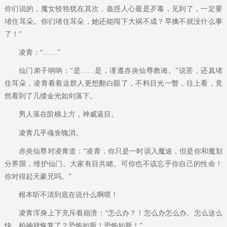
你们说的，魔女狡狯犹在其次，蛊惑人心最是歹毒，见到了，一定要
堵住耳朵。你们堵住耳朵，她还能闯下大祸不成？早擒不就没什么事
了！”
凌青：“……”
仙门弟子呐呐：“是……是，谨遵赤炎仙尊教诲。”说罢，还真堵
住耳朵，凌青看着这群人更想翻白眼了，不料目光一瞥，往上看，竟
然看到了几缕金光如剑落下。
男人落在阶梯上方，神威逼目。
凌青几乎魂丧魄消。
赤炎仙尊对凌青道：“凌青，你只是一时误入魔途，但是你和魔划
分界限，维护仙门。大家有目共睹。可你也不该忘乎你自己的性命！
你对得起天豪兄吗。”
根本听不清到底在说什么啊喂！
凌青浑身上下充斥着崩溃：“怎么办？！怎么办怎么办。怎么这么
快，柏神就恢复了？恐怖如斯！恐怖如斯！”