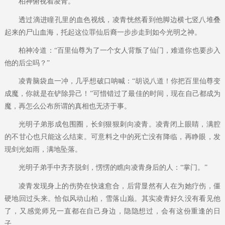
柏神俯视着凌青。
透过滴进瞳孔里的血色视线，凌青恍然看到他脚边横七竖八堆叠
起来的尸山血海，托起这位罪仙后裔一步步走到如今光明之神。
柏神冷道：“百里仙尊为了一个女人背叛了仙门，难道你也要步入
他的后尘吗？”
凌青脑袋血一冲，几乎想破口呐喊：“胡说八道！你把百里仙尊变
成魔，你就是在铲除异己！”可惜错过了最佳的时间，现在自己都成为
魔，再怎么公布所谓的真相也无济于事。
光明子弟形成包围圈，长剑狠狠刺向凌青。凌青闭上眼睛，满腔
的不甘心也只能这么结束。可意料之中的死亡没有降临，再睁眼，发
现剑光如雨，满地坠落。
光明子弟手中齐齐脱剑，愣愣的瞧向凌青身后的人：“掌门。”
凌青发现身上的伤势在快速愈合，后背显然有人在为她疗伤，僵
硬地回过头来。恰似风动山柏，雪落山巅。其实凌青好久没有看见他
了，又感觉师兄一直都在自己身边，隐隐想过，会有这份重逢的日
子。