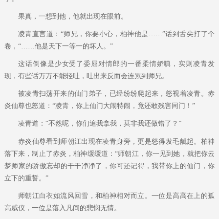
果真，一想到他，他就出现在眼前。
凌青直言道：“师兄，你要小心，柏神他是……”话到舌尖打了个
卷，“……他是天下一等一的坏人。”
这话倒像是少女受了委屈对情郎的一番柔情娇嗔，实则凌青发
现，有些话万万不能轻吐，吐出来反而会连累到师兄。
被凌青扫荡开来的仙门弟子，已经纷纷爬起来，怒视着凌青。赤
炎仙尊也怒道：“凌青，你上仙门大闹特闹，竟还敢残害同门！”
凌青道：“不然呢，你们追我拿我，莫非我还做错了？”
赤炎仙尊看到师朝江出现在凌青身旁，更是怒得发毛龇起。柏神
落下来，制止了赤炎，柏神缓缓道：“师朝江，你一见到她，就把你云
梦师家的骄傲忘却的干干净净了，你可还记得，我带你上的仙门，你
立下的重誓。”
师朝江白衣如流风回雪，和柏神相对而立。一位是高高在上的孤
高威仪，一位是落入凡间的悲悯无情。