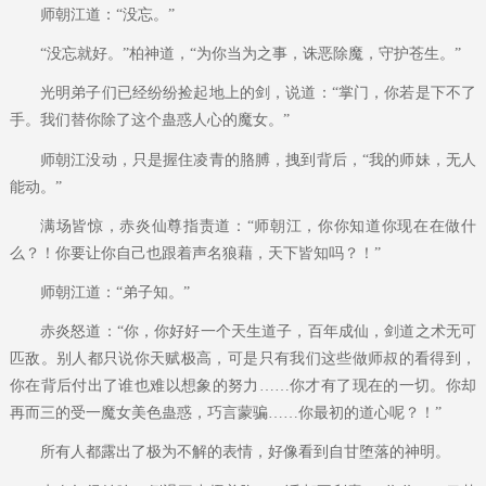
师朝江道：“没忘。”
“没忘就好。”柏神道，“为你当为之事，诛恶除魔，守护苍生。”
光明弟子们已经纷纷捡起地上的剑，说道：“掌门，你若是下不了
手。我们替你除了这个蛊惑人心的魔女。”
师朝江没动，只是握住凌青的胳膊，拽到背后，“我的师妹，无人
能动。”
满场皆惊，赤炎仙尊指责道：“师朝江，你你知道你现在在做什
么？！你要让你自己也跟着声名狼藉，天下皆知吗？！”
师朝江道：“弟子知。”
赤炎怒道：“你，你好好一个天生道子，百年成仙，剑道之术无可
匹敌。别人都只说你天赋极高，可是只有我们这些做师叔的看得到，
你在背后付出了谁也难以想象的努力……你才有了现在的一切。你却
再而三的受一魔女美色蛊惑，巧言蒙骗……你最初的道心呢？！”
所有人都露出了极为不解的表情，好像看到自甘堕落的神明。