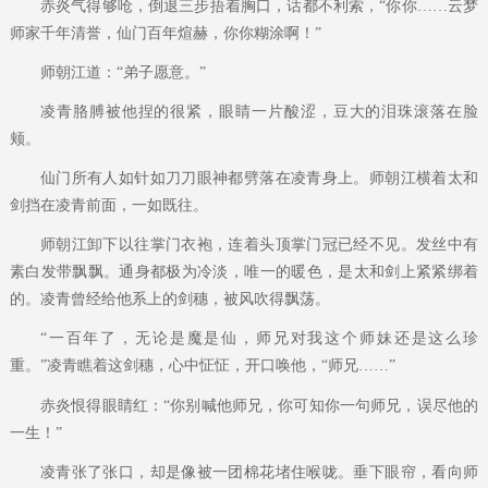
赤炎气得够呛，倒退三步捂着胸口，话都不利索，“你你……云梦
师家千年清誉，仙门百年煊赫，你你糊涂啊！”
师朝江道：“弟子愿意。”
凌青胳膊被他捏的很紧，眼睛一片酸涩，豆大的泪珠滚落在脸
颊。
仙门所有人如针如刀刀眼神都劈落在凌青身上。师朝江横着太和
剑挡在凌青前面，一如既往。
师朝江卸下以往掌门衣袍，连着头顶掌门冠已经不见。发丝中有
素白发带飘飘。通身都极为冷淡，唯一的暖色，是太和剑上紧紧绑着
的。凌青曾经给他系上的剑穗，被风吹得飘荡。
“一百年了，无论是魔是仙，师兄对我这个师妹还是这么珍
重。”凌青瞧着这剑穗，心中怔怔，开口唤他，“师兄……”
赤炎恨得眼睛红：“你别喊他师兄，你可知你一句师兄，误尽他的
一生！”
凌青张了张口，却是像被一团棉花堵住喉咙。垂下眼帘，看向师