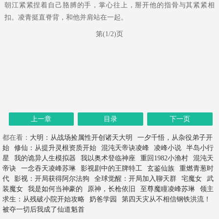
朝江紧紧捏着自己胳膊的手，掌心往上，掰开他的指骨与其紧紧相
扣。凌青挺直脊背，和他并肩站在一起。
第(1/2)页
上一章
目录
下一页
都在看：
大明：从战场捡属性开创诸天大明
一夕千悟，从杂役弟子开
始
修仙：从提升灵根资质开始
混沌天帝诀凌峰
凌峰小说
半岛小行
星
我的诡异人生模拟器
我以奥术登临神座
重回1982小渔村
混沌天
帝诀
一念吞天凌峰苏琳
影视剧中的王牌特工
玄鉴仙族
重燃青葱时
代
影视：开局获得阿尔法狗
全球觉醒：开局加入聊天群
宅魔女
武
装魔女
我是如何当神豪的
原神，长枪依旧
至尊魔瞳凌峰苏琳
领主
求生：从残破小院开始攻略
奶爸学园
第四天灾从不相信钢铁洪流！
被夺一切后我成了仙道魁首