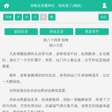
攻略反派魔神后，我死遁了(猫妩)
字体
大
中
小
简
繁
关灯
返回目录
阅读足迹
更多章节
第八十四章 朝青
第(1/2)页
几条缚魔链瞬间从后背勾来，凌青暗道不好，似凤翻身，左右横
扫，撞出了一片空旷圈子。然而，仙门中人数众多，出手时也是顾虑
重重。
最终，凌青被捆缚的结结实实，身旁的仙门子弟相继退开，让出
一大圈场地。
光明首领在给赤炎仙尊诉说事情原委。
赤炎仙尊趔趄走来，他身躯魁梧，宛如一座巍峨铁塔，布满了刀
疤与伤痕。尽管伤势没好，但威猛气势分毫不减。凌青见到他越来越