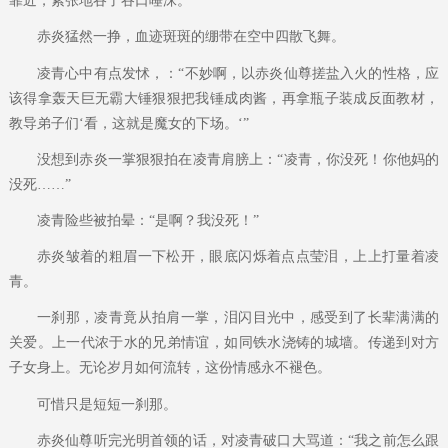
靠近，紧张地吞了吞口唾沫。
赤炎猛然一挣，血迹斑斑的绷带在空中四散飞舞。
凌青心中有点发怵，：“不妙啊，以赤炎仙尊搓盐入火的性格，应
该得拿轰天巨无霸大锤狠狠把我锤成肉酱，再拿瓶子装成反面教材，
教导弟子们‘看，这就是魔女的下场。‘”
没想到赤炎一掌狠狠拍在凌青肩膀上：“凌青，你没死！你他妈的
没死……”
凌青险些被拍晕：“是啊？我没死！”
赤炎皱着的粗眉一下松开，眼底闪烁着点点莹泪，上上打量着凌
青。
一刹那，凌青竟从拍肩一掌，泪闪目光中，感受到了长辈满满的
关爱。上一代浓于水的兄弟情谊，如同铁水浇铸的城墙。传递到对方
子女身上。无论岁月如何流转，这份情感永不褪色。
可惜只是短短一刹那。
赤炎仙尊听完光明首领的话，对凌青破口大骂道：“我之前怎么跟