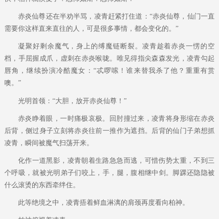
赤炎仙尊还在半劝半骂，凌青赶紧打住道：“赤炎仙尊，仙门一直
需要你这样直来直往的人，可是很多事情，都会变化的。”
凝聚好剩余魔气，身上的缚魔链断裂。凌青趁着赤炎一愣的空
档，手屈握成爪，虚刺在赤炎喉咙。唯见得指尖森森发光，凌青勾起
唇角，继续扮演冷酷魔女：“忒啰嗦！谁来替我杀了他？重重有赏
噢。”
光明首领：“大胆，放开赤炎仙尊！”
赤炎睁着眼，一时痛极哀极。回肘撞过来，凌青将身形缩在赤炎
后背，侧过身子立刻将赤炎往前一推作为遮挡。后背的仙门子弟想抓
凌青，瞬间被魔气扫荡开来。
化作一道黑影，凌青朝着生路急急而逃，可惜伤势太重，不到三
个呼吸，就被光明弟子们咬上，手，腿，腹相继中剑。脚踝还隐隐被
什么滚烫的东西牵绊住。
此等绝境之中，凌青捂着鲜血淋漓的肩颈再度看向柏神。