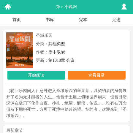
第五小说网
首页
书库
完本
足迹
圣域乐园
分类：
其他类型
作者：
墨中取炭
更新：
第1018章 会议
开始阅读
查看目录
（轮回乐园同人）意外进入圣域乐园的辛莱莱，以契约者的身份展
开了名为无才能者的人生。他曾于王座上俯瞰世界崩灭，也曾目睹
深渊在极刃下化作白夜。挣扎，绝望，醒悟，传说……唯有在万念
俱灰下拥抱死亡，方可于死境中踏碎绝望。契约者，欢迎来到『圣
域乐园』。
最新章节