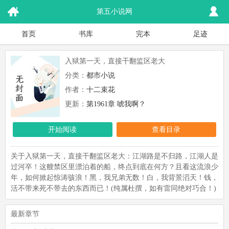
第五小说网
首页
书库
完本
足迹
入狱第一天，直接干翻监区老大
分类：
都市小说
作者：
十二束花
更新：
第1961章 唬我啊？
开始阅读
查看目录
关于入狱第一天，直接干翻监区老大：江湖路是不归路，江湖人是
过河卒！这艘禁区里漂泊着的船，终点到底在何方？且看这流浪少
年，如何掀起惊涛骇浪！黑，我兄弟无数！白，我背景滔天！钱，
活不带来死不带去的东西而已！(纯属杜撰，如有雷同绝对巧合！)
最新章节