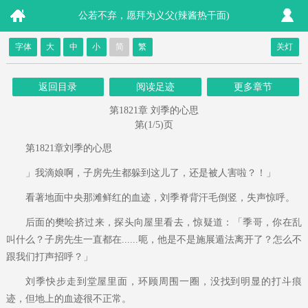
公若不弃，愿拜为义父(辣酱热干面)
字体
大
中
小
简
繁
关灯
返回目录
阅读足迹
更多章节
第1821章 刘季的心思
第(1/5)页
第1821章刘季的心思
」我滴娘啊，子房先生都躲到这儿了，还是被人害啦？！」
看著地面中央那滩鲜红的血迹，刘季脊背汗毛倒竖，失声惊呼。
后面的樊哙挤过来，探头向屋里看去，惊疑道：「季哥，你在乱
叫什么？子房先生一直都在......呃，他是不是施展遁法离开了？怎么不
跟我们打声招呼？」
刘季快步走到堂屋里面，环顾周围一圈，没找到明显的打斗痕
迹，但地上的血迹很不正常。