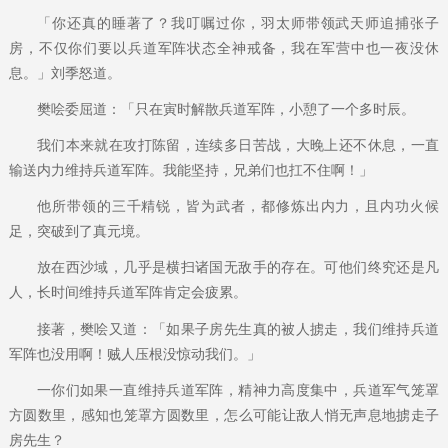
「你还真的睡著了？我叮嘱过你，羽太师带领武天师追捕张子
房，不仅你们要以兵道军阵状态全神戒备，我在军营中也一夜没休
息。」刘季怒道。
樊哙委屈道：「只在寅时解散兵道军阵，小憩了一个多时辰。
我们本来就在攻打陈留，连续多日苦战，大晚上还不休息，一直
输送内力维持兵道军阵。我能坚持，兄弟们也扛不住啊！」
他所带领的三千精锐，皆为武者，都修炼出内力，且内功火候
足，突破到了真元境。
放在西沙域，几乎是横扫诸国无敌手的存在。可他们终究还是凡
人，长时间维持兵道军阵肯定会疲累。
接著，樊哙又道：「如果子房先生真的被人掳走，我们维持兵道
军阵也没用啊！贼人压根没惊动我们。」
一你们如果一直维持兵道军阵，精神力高度集中，兵道军气笼罩
方圆数里，感知也笼罩方圆数里，怎么可能让敌人悄无声息地掳走子
房先生？