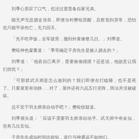
刘季心里叹了口气，也没过度责备自家兄弟。
能无声无息掳走张良，即便当时樊哙苏醒，且察觉到异常，恐怕
也只能平添伤亡，无力回天。
「先不吃早饭，全军拔营，撤到外黄修整几日。」刘季道。
樊哙神色凝重道：「季哥确定子房先生是被人掳走的？」
刘季道：「他若自己离开，需要偷偷摸摸？还是说，他故意让我
们担忧？」
「可那群武天师是怎么做到的？我们即便在打瞌睡，也不是死
了。只要屋里有动静......对了，屋外还有六品五行灵阵，阵法并没被破
坏。
总不至于羽太师亲自动手吧？」樊哙惊疑道。
刘季摇头道：「应该不需要羽太师亲自动手。武天师中有金仙，
也有几位玄仙。
子房先生成仙时间比较短，道行与神通远不如他们。