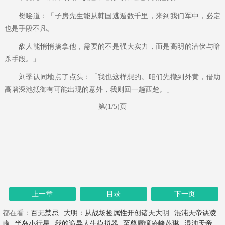
樊哙道：「子房先生能从韩国逃遁数千里，来到我们军中，必定
也是手段不凡。
敌人能悄悄擒拿他，需要的不是强大实力，而是高明的潜伏与暗
杀手段。」
刘季认同地点了点头：「我也这样想的。咱们先撤到外黄，借助
高墙深池抵御有可能出现的意外，我则回一趟西楚。」
第(1/5)页
上一章
目录
下一页
都在看：
百无禁忌
大明：从战场捡属性开创诸天大明
混沌天帝诀凌
峰
半岛小行星
我的诡异人生模拟器
至尊魔瞳凌峰苏琳
混沌天帝