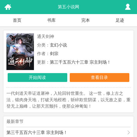
第五小说网
首页
书库
完本
足迹
通天剑神
分类：
玄幻小说
作者：
剑宗
更新：
第三千五百六十三章 宗主到场！
开始阅读
查看目录
一代剑道天帝证道屠神，入轮回转世重生。 这一世，修上古之
法，锻肉身天地，打破天地桎梏，斩碎欺世阴谋，以无敌之姿，重
登无上巅峰，让那天宫颤抖，使那众神匍匐！
最新章节
第三千五百六十三章 宗主到场！