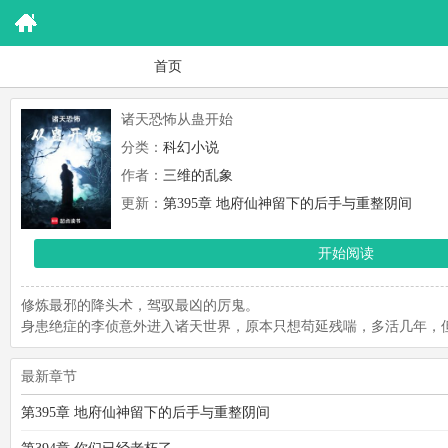
首页
诸天恐怖从蛊开始
分类：
科幻小说
作者：
三维的乱象
更新：
第395章 地府仙神留下的后手与重整阴间
开始阅读
修炼最邪的降头术，驾驭最凶的厉鬼。
身患绝症的李侦意外进入诸天世界，原本只想苟延残喘，多活几年，但恍
最新章节
第395章 地府仙神留下的后手与重整阴间