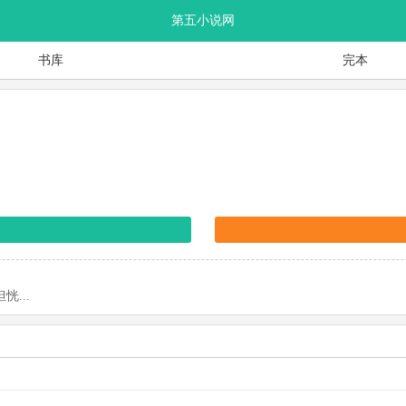
第五小说网
书库
完本
...