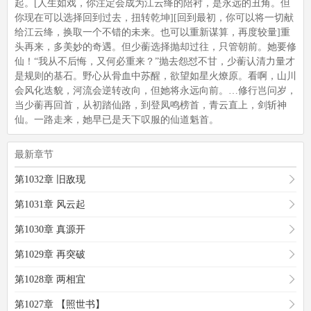
起。[人生如戏，你注定会成为江云绛的陪衬，是永远的丑角。但
你现在可以选择回到过去，扭转乾坤][回到最初，你可以将一切献
给江云绛，换取一个不错的未来。也可以重新谋算，再度较量]重
头再来，多美妙的奇遇。但少蘅选择抛却过往，只管朝前。她要修
仙！“我从不后悔，又何必重来？”抛去怨怼不甘，少蘅认清力量才
是规则的基石。野心从骨血中苏醒，欲望如星火燎原。看啊，山川
会风化迭貌，河流会逆转改向，但她将永远向前。…修行岂问岁，
当少蘅再回首，从初踏仙路，到登凤鸣榜首，青云直上，剑斩神
仙。一路走来，她早已是天下叹服的仙道魁首。
最新章节
第1032章 旧敌现
第1031章 风云起
第1030章 真源开
第1029章 再突破
第1028章 两相宜
第1027章 【照世书】