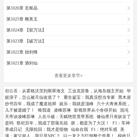
第1026章 玄枢晶
第1025章 雕美玉
第1024章 【驭万法】
第1023章 【破万法】
第1022章 拙剑锋
第1021章 酒剑仙
查看更多章节>
都在看：
从霍格沃茨到斯翠海文
工业克苏鲁，从海岛领主开始
华
娱浪子，怎么被天仙改造了？
重生鉴宝：我真没想当专家
黑木崖
抄书百年，我成了魔道祖师
娱乐：我就是顶峰
六十大寿来系统，
儿子被退婚了！
唯我道
凌峰苏琳
影视世界从小舍得开始
混沌
天帝诀凌峰苏琳
人在斗破：天赋绝世竟带系统
修仙界只有妖女了
是吗
祭祀百年，我成了部落先祖
朕，都是为了大汉！
F1：车神
养成日记
无限轮回：我才是怪物
仙命在我
F1：绝对车感
美
漫：家父超人，我只是NPC？
以一龙之力打倒整个世界！
税收只