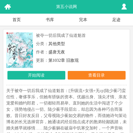
第五小说网
首页
书库
完本
足迹
被夺一切后我成了仙道魁首
分类：
其他类型
作者：
盛唐无夜
更新：
第1032章 旧敌现
开始阅读
查看目录
关于被夺一切后我成了仙道魁首：[升级流+女强+无cp]陆少蘅刁蛮
任性，奢侈享乐，但她有骄纵的资本。优越出身、顶尖才情、亲友
宠爱和婚约郎君，一切都轻而易举。直到她的生活中闯进了个少
女，强势地侵占一切。陆少蘅手段层出，却总因为各种巧合而落
败。昔日好友反目，父母视陆少蘅如交易的物件，而借她诗句策论
博名的长兄选择背弃，她通读武经后指点成才的胞弟轻鄙践踏，未
婚夫婿早就移情……陆少蘅躺在破庙中饥寒交加时，一个声音响