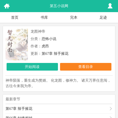
第五小说网
首页
书库
完本
足迹
龙图神帝
分类：
恐怖小说
作者：
虎昂
更新：
第67章 辣手摧花
开始阅读
查看目录
神帝陨落，重生成为赘婿。 化龙图，修神力。 诸天万界任意闯，
古往今来我为帝。
最新章节
第67章 辣手摧花