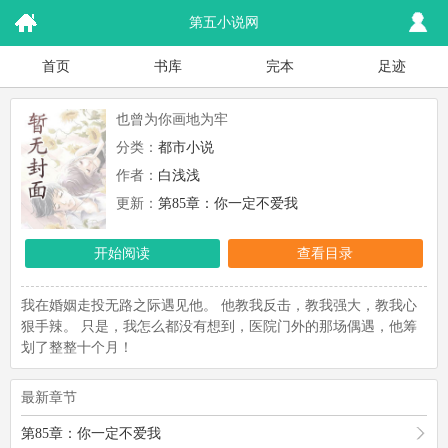
第五小说网
首页
书库
完本
足迹
也曾为你画地为牢
分类：
都市小说
作者：
白浅浅
更新：
第85章：你一定不爱我
开始阅读
查看目录
我在婚姻走投无路之际遇见他。 他教我反击，教我强大，教我心
狠手辣。 只是，我怎么都没有想到，医院门外的那场偶遇，他筹
划了整整十个月！
最新章节
第85章：你一定不爱我