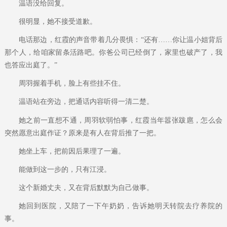
温语没给回复。
很明显，她不接受道歉。
电话那边，红霞的声音带着几分畏惧：“还有……你让温小姐背后
那个人，给咱家留条活路吧。你爸公司已经倒了，家里也破产了，我
也答应出庭了。”
周羽握着手机，脸上有些挂不住。
温语站在旁边，把通话内容听得一清二楚。
她之前一直想不通，周羽软弱怕事，红霞当年嚣张跋扈，怎么会
突然愿意出庭作证？原来是有人在背后推了一把。
她坐上车，把前因后果理了一遍。
能做到这一步的，只有江浸。
这个新婚丈夫，又在背后默默为自己做事。
她回到医院，又陪了一下午奶奶，告诉她明天转院去疗养院的
事。