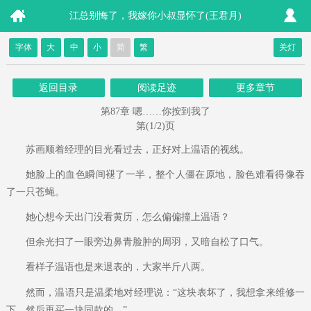
江总别悔了，我嫁你小叔显怀了(王君月)
字体
大
中
小
简
繁
关灯
返回目录
阅读足迹
更多章节
第87章 嗯……你按到我了
第(1/2)页
苏画顺着经理的目光看过去，正好对上温语的视线。
她脸上的血色瞬间褪了一半，整个人僵在原地，脸色难看得像吞
了一只苍蝇。
她心想今天出门没看黄历，怎么偏偏撞上温语？
但余光扫了一眼旁边鼻青脸肿的周羽，又暗自松了口气。
看样子温语也是来退表的，大家半斤八两。
然而，温语只是温柔地对经理说：“这块表坏了，我想拿来维修一
下，然后再买一块同款的。”