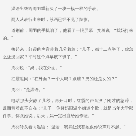
温语出钱给周羽重新买了一块一模一样的手表。
两人从表行出来时，苏画已经不见了踪影。
道别前，周羽的手机响了，他看了一眼屏幕，笑着说：“我妈打来
的。”
接起来，红霞的声音带着几分着急：“儿子，都十二点半了，你怎
么还没回家？平时这个点早该下班了。”
周羽说：“妈，我在外面。”
红霞追问：“在外面？一个人吗？跟谁？男的还是女的？”
周羽：“是温语。”
电话那头安静了几秒，再开口时，红霞的声音没了刚才的急躁，
反而带着点不自在：“儿子，你替妈跟温小姐道个歉，就是当年大学那
件事。你跟她说，后天，妈一定出庭给她作证。”
周羽转头看向温语：“温语，我妈让我替她跟你说声对不起。”