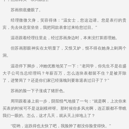
苏画彻底傻眼了。
经理微微欠身，笑容得体：“温女士，您这边请。您是表行的贵
宾，先去休息室坐坐，我把同款表拿过来给您过目。”
温语跟着经理往里走，经过苏画身边时，本来没打算搭理她。
但苏画那眼神实在太明显了，又恨又妒，恨不得在她身上剜两个
洞。
温语停下脚步，冲她优雅地笑了一下：“老同学，你先生不是在盛
大子公司当总经理吗？年薪百万，怎么连块表都留不住？是被开除
了，进警局了？还是你们家已经落魄到要靠退表过日子了？”
苏画的脸一下子涨成了猪肝色。
周羽跟着凑上前一步，阴阳怪气地接了一句：“就是啊，上次你来
买表的时候可不是这副模样呀。那时候你多风光啊，连正眼都不带瞧
我们一眼的。怎么，这才几天，就从天上掉地上了？
“哎哟，这跌得也太快了吧，我脸肿了都没你脸变得快。”