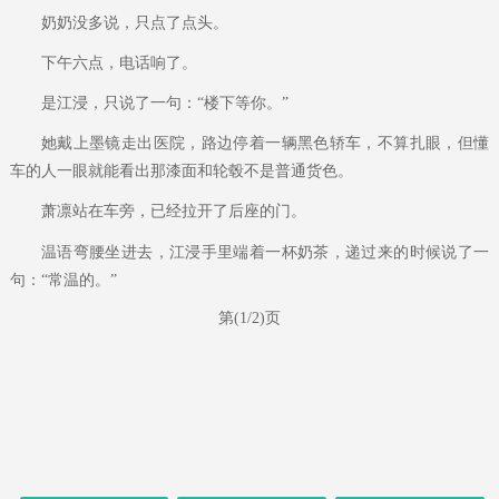
奶奶没多说，只点了点头。
下午六点，电话响了。
是江浸，只说了一句：“楼下等你。”
她戴上墨镜走出医院，路边停着一辆黑色轿车，不算扎眼，但懂
车的人一眼就能看出那漆面和轮毂不是普通货色。
萧凛站在车旁，已经拉开了后座的门。
温语弯腰坐进去，江浸手里端着一杯奶茶，递过来的时候说了一
句：“常温的。”
第(1/2)页