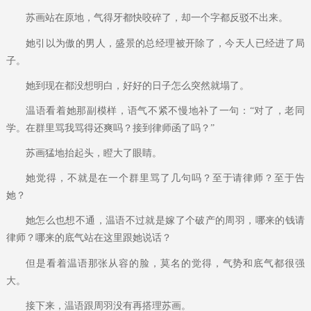
苏画站在原地，气得牙都快咬碎了，却一个字都反驳不出来。
她引以为傲的男人，盛景的总经理被开除了，今天人已经进了局
子。
她到现在都没想明白，好好的日子怎么突然就塌了。
温语看着她那副模样，语气不紧不慢地补了一句：“对了，老同
学。在群里骂我骂得还爽吗？接到律师函了吗？”
苏画猛地抬起头，瞪大了眼睛。
她觉得，不就是在一个群里骂了几句吗？至于请律师？至于告
她？
她怎么也想不通，温语不过就是嫁了个破产的周羽，哪来的钱请
律师？哪来的底气站在这里跟她说话？
但是看着温语那张从容的脸，莫名的觉得，气势和底气都很强
大。
接下来，温语跟周羽没有再搭理苏画。