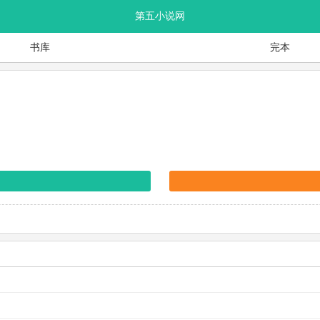
第五小说网
书库
完本