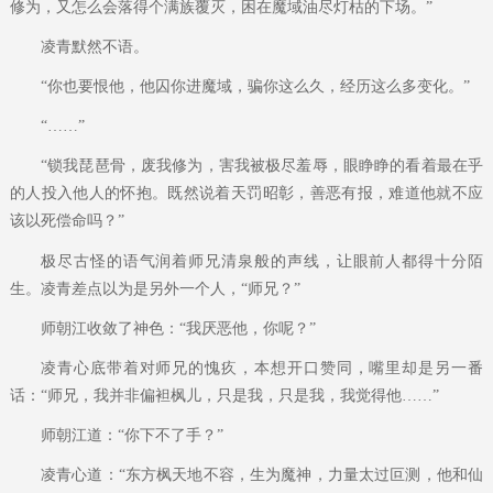
修为，又怎么会落得个满族覆灭，困在魔域油尽灯枯的下场。”
凌青默然不语。
“你也要恨他，他囚你进魔域，骗你这么久，经历这么多变化。”
“……”
“锁我琵琶骨，废我修为，害我被极尽羞辱，眼睁睁的看着最在乎
的人投入他人的怀抱。既然说着天罚昭彰，善恶有报，难道他就不应
该以死偿命吗？”
极尽古怪的语气润着师兄清泉般的声线，让眼前人都得十分陌
生。凌青差点以为是另外一个人，“师兄？”
师朝江收敛了神色：“我厌恶他，你呢？”
凌青心底带着对师兄的愧疚，本想开口赞同，嘴里却是另一番
话：“师兄，我并非偏袒枫儿，只是我，只是我，我觉得他……”
师朝江道：“你下不了手？”
凌青心道：“东方枫天地不容，生为魔神，力量太过叵测，他和仙