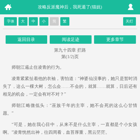
攻略反派魔神后，我死遁了(猫妩)
字体
大
中
小
简
繁
关灯
返回目录
阅读足迹
更多章节
第九十四章 拦路
第(1/2)页
师朝江遏止住凌青的行为。
凌青紧紧扯着他的衣袖，害怕道：“神婆仙没事的，她只是暂时消
失了，这么一棵大树，怎么会……不会的，就算……就算，日后还有
相见的机会，一定会有对不对？”
师朝江略微低头：“巫族千年的主宰，她不会死的这么心甘情
愿。”
“可是，她在我心目中，从来不是什么主宰，一直都是个小女孩
啊。”凌青恍然出神，往四周看，血苔厚重，黑云茫茫。