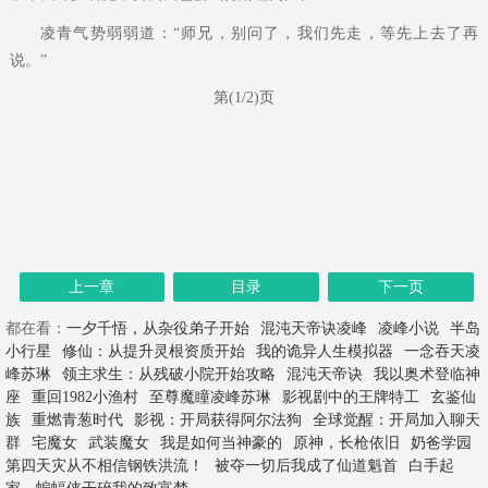
凌青气势弱弱道：“师兄，别问了，我们先走，等先上去了再
说。”
第(1/2)页
上一章
目录
下一页
都在看：
一夕千悟，从杂役弟子开始
混沌天帝诀凌峰
凌峰小说
半岛
小行星
修仙：从提升灵根资质开始
我的诡异人生模拟器
一念吞天凌
峰苏琳
领主求生：从残破小院开始攻略
混沌天帝诀
我以奥术登临神
座
重回1982小渔村
至尊魔瞳凌峰苏琳
影视剧中的王牌特工
玄鉴仙
族
重燃青葱时代
影视：开局获得阿尔法狗
全球觉醒：开局加入聊天
群
宅魔女
武装魔女
我是如何当神豪的
原神，长枪依旧
奶爸学园
第四天灾从不相信钢铁洪流！
被夺一切后我成了仙道魁首
白手起