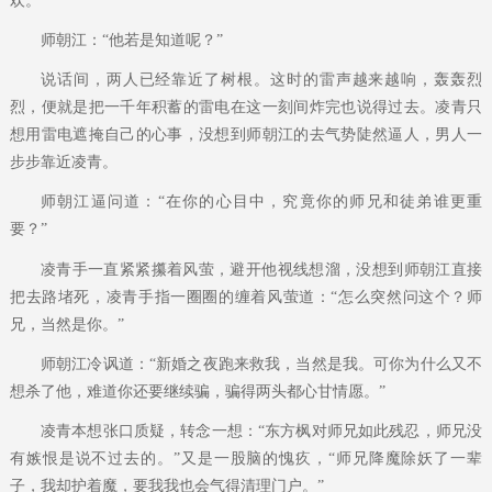
欢。”
师朝江：“他若是知道呢？”
说话间，两人已经靠近了树根。这时的雷声越来越响，轰轰烈
烈，便就是把一千年积蓄的雷电在这一刻间炸完也说得过去。凌青只
想用雷电遮掩自己的心事，没想到师朝江的去气势陡然逼人，男人一
步步靠近凌青。
师朝江逼问道：“在你的心目中，究竟你的师兄和徒弟谁更重
要？”
凌青手一直紧紧攥着风萤，避开他视线想溜，没想到师朝江直接
把去路堵死，凌青手指一圈圈的缠着风萤道：“怎么突然问这个？师
兄，当然是你。”
师朝江冷讽道：“新婚之夜跑来救我，当然是我。可你为什么又不
想杀了他，难道你还要继续骗，骗得两头都心甘情愿。”
凌青本想张口质疑，转念一想：“东方枫对师兄如此残忍，师兄没
有嫉恨是说不过去的。”又是一股脑的愧疚，“师兄降魔除妖了一辈
子，我却护着魔，要我我也会气得清理门户。”