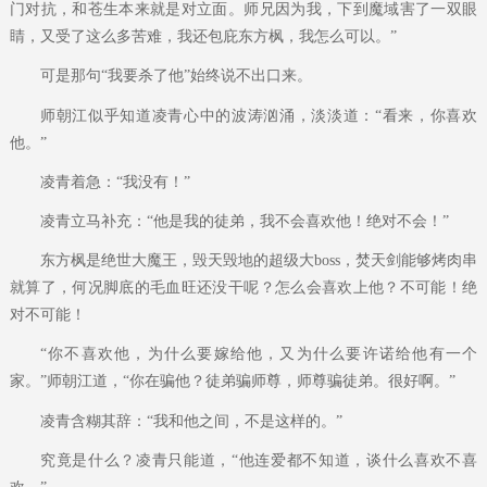
门对抗，和苍生本来就是对立面。师兄因为我，下到魔域害了一双眼
睛，又受了这么多苦难，我还包庇东方枫，我怎么可以。”
可是那句“我要杀了他”始终说不出口来。
师朝江似乎知道凌青心中的波涛汹涌，淡淡道：“看来，你喜欢
他。”
凌青着急：“我没有！”
凌青立马补充：“他是我的徒弟，我不会喜欢他！绝对不会！”
东方枫是绝世大魔王，毁天毁地的超级大boss，焚天剑能够烤肉串
就算了，何况脚底的毛血旺还没干呢？怎么会喜欢上他？不可能！绝
对不可能！
“你不喜欢他，为什么要嫁给他，又为什么要许诺给他有一个
家。”师朝江道，“你在骗他？徒弟骗师尊，师尊骗徒弟。很好啊。”
凌青含糊其辞：“我和他之间，不是这样的。”
究竟是什么？凌青只能道，“他连爱都不知道，谈什么喜欢不喜