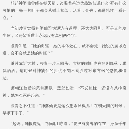
想起神婆仙曾经在朝天阙，边喝着茶边优哉游哉说什么‘死有什么
可怕的，每一片叶子都会从树上掉落，活着，死去，都是轮转，看开
点。’
当初凌青觉得神婆仙即为通透有道理，还大为附和。可是真的发
生后，又盼望着世上永远没有离别两个字。
凌青叫道：“她的树躯，她的本体还在，就不会死！她说的魔域通
道，会不会就是她的树躯？”
继续靠近大树，凌青一步三回头。大树的树叶也在急剧降落，飘
飘洒洒。这时候对神婆仙的担忧不知不觉胜过对东方枫的恐惧和憎
恶。
师朝江脑后的尾带飘飘，黑丝如泄：“不必担忧，还没有杀掉魔
神，她怎么死得起来。”
凌青忍不住道：“神婆仙要是这么想杀掉枫儿！在朝天阙的时候，
早该下手了。”
“起码，她恨魔鬼。”师朝江哼道，“要没有魔鬼的存在，身负千年