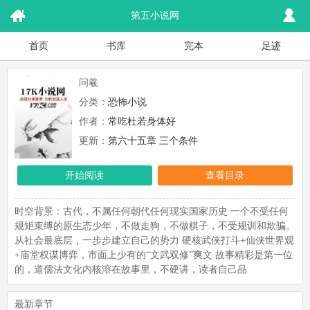
第五小说网
首页
书库
完本
足迹
问羲
分类：
恐怖小说
作者：
常吃杜若身体好
更新：
第六十五章 三个条件
开始阅读
查看目录
时空背景：古代，不属任何朝代任何现实国家历史 一个不受任何
规矩束缚的原生态少年，不做走狗，不做棋子，不受规训和欺骗。
从社会最底层，一步步建立自己的势力 硬核武侠打斗+仙侠世界观
+庙堂权谋博弈，市面上少有的“文武双修”爽文 故事精彩是第一位
的，道儒法文化内核溶在故事里，不硬讲，读者自己品
最新章节