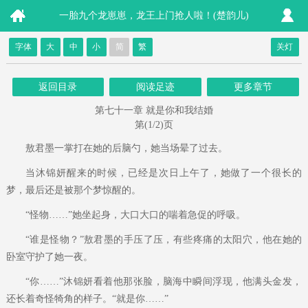
一胎九个龙崽崽，龙王上门抢人啦！(楚韵儿)
字体
大
中
小
简
繁
关灯
返回目录
阅读足迹
更多章节
第七十一章 就是你和我结婚
第(1/2)页
敖君墨一掌打在她的后脑勺，她当场晕了过去。
当沐锦妍醒来的时候，已经是次日上午了，她做了一个很长的
梦，最后还是被那个梦惊醒的。
“怪物……”她坐起身，大口大口的喘着急促的呼吸。
“谁是怪物？”敖君墨的手压了压，有些疼痛的太阳穴，他在她的
卧室守护了她一夜。
“你……”沐锦妍看着他那张脸，脑海中瞬间浮现，他满头金发，
还长着奇怪犄角的样子。“就是你……”