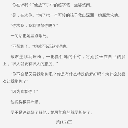
“你在求我？”他放下手中的签字笔，坐姿悠闲。
“是，在求你。”为了把一个可怜的孩子救出深渊，她愿意求他。
“你求我，我就得帮你吗？”
一句话把她差点咽死。
“不帮算了。”她就不应该指望他。
敖君墨移动座椅，一把攥住她的手臂，将她拉坐在自己的腿
上，“求人就要有求人的态度。”
“你不会是又要我吻你吧？你是有什么特殊的癖好吗？为什么总喜
欢让我吻你？”
“因为喜欢你！”
他说得极其严肃。
要不是沐锦妍了解他，她可能真的就要相信了。
第(1/2)页