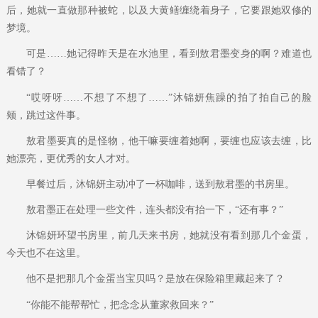
后，她就一直做那种被蛇，以及大黄鳝缠绕着身子，它要跟她双修的
梦境。
可是……她记得昨天是在水池里，看到敖君墨变身的啊？难道也
看错了？
“哎呀呀……不想了不想了……”沐锦妍焦躁的拍了拍自己的脸
颊，跳过这件事。
敖君墨要真的是怪物，他干嘛要缠着她啊，要缠也应该去缠，比
她漂亮，更优秀的女人才对。
早餐过后，沐锦妍主动冲了一杯咖啡，送到敖君墨的书房里。
敖君墨正在处理一些文件，连头都没有抬一下，“还有事？”
沐锦妍环望书房里，前几天来书房，她就没有看到那几个金蛋，
今天也不在这里。
他不是把那几个金蛋当宝贝吗？是放在保险箱里藏起来了？
“你能不能帮帮忙，把念念从董家救回来？”