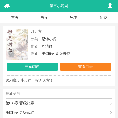
第五小说网
首页
书库
完本
足迹
刀天穹
分类：
恐怖小说
作者：
耳清静
更新：
第036章 晋级决赛
开始阅读
查看目录
诛邪魔，斗天神，挥刀天穹！
最新章节
第036章 晋级决赛
第035章 九级武徒