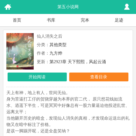
第五小说网
首页
书库
完本
足迹
仙人消失之后
分类：
其他类型
作者：
九方烨
更新：
第2923章 天下熙熙，风起云涌
开始阅读
查看目录
天上有神，地上有人，世间无仙。
身为苦逼打工仔的贺骁穿越为本界的官二代， 原只想花钱如流
水、逍遥下半生，可是冥冥中好像总有一股力量逼迫他投进乱世、
远离太平；
当他砸开历史的暗盒，发现仙人消失的真相，才发现命运送出的礼
物又在暗中标注了价格。
是该一脚踢开呢，还是全盘笑纳？