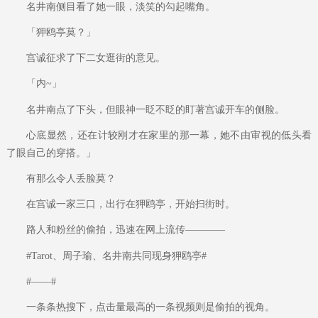
名井南侧目看了她一眼，淡笑的勾起嘴角。
「狎鸥亭莫？」
宫诚征求了下二女逛街的意见。
「内~」
名井南点了下头，但眼神一眨不眨的盯著宫诚开车的侧脸。
心底显然，还在计较刚才在家里的那一幕，她不由审视的低头看
了眼自己的穿搭。」
有那么令人丢脸莫？
在宫诚一家三口，出行在狎鸥亭，开始扫街时。
路人和粉丝的偷拍，迅速在网上流传————
#Tarot、周子瑜、名井南共同现身狎鸥亭#
#——#
一条条热搜下，点击量最高的一条视频则是偷拍的视角。