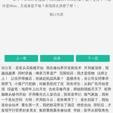
许是Mina，又或者是子瑜？表现得太亲密了呀！」
第(1/9)页
上一章
目录
下一页
都在看：
首富从买栋楼开始
我在修仙界开发新技术
开局被顶替，我
越战越勇
同时穿越：继承万界遗产
无限轮回：我才是怪物
法师之
上！
让你开维修店，你掀起机战风暴？
盖楼求生，全公司女同事求
我带飞
小僵尸只想躺，却被系统挖了坟
宿舍求生：从刷广告开始变
强
综盗笔：地府年上白月光
合欢宗修丹道，师姐助我炼尽天下
权势
巅峰从秘书开始
开局曝光古人皇功业，惊呆皇帝们
炼气家族，我有
一个造化空间
大明：开局筋斗云，老朱馋哭了！
道长别装了，我知
道你会仙术
重生第一天，我把校花带去了酒店
绝世虫仙
辞职后，才
发现平行世界好多美女
集群重炮轰杀修仙者
华娱：影帝从获取角色