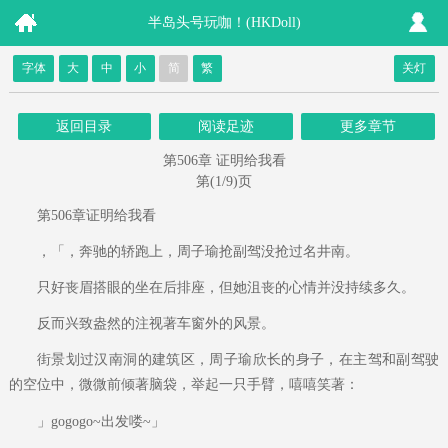
半岛头号玩咖！(HKDoll)
字体
大
中
小
简
繁
关灯
返回目录
阅读足迹
更多章节
第506章 证明给我看
第(1/9)页
第506章证明给我看
，「，奔驰的轿跑上，周子瑜抢副驾没抢过名井南。
只好丧眉搭眼的坐在后排座，但她沮丧的心情并没持续多久。
反而兴致盎然的注视著车窗外的风景。
街景划过汉南洞的建筑区，周子瑜欣长的身子，在主驾和副驾驶
的空位中，微微前倾著脑袋，举起一只手臂，嘻嘻笑著：
」gogogo~出发喽~」