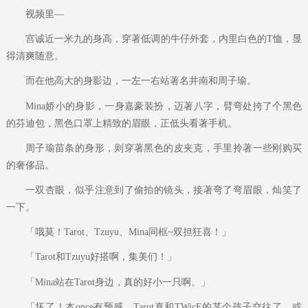
视频里—
宫诚近一米九的身高，穿著低调的牛仔外套，内里白色的T恤，显
得清爽随意。
而在他高大的身影边，一左一右站著名井南和周子瑜。
Mina娇小的身影，一身嘉豪装扮，迈著八字，臂弯处挎了个黑色
的芬迪包，黑色口罩上精致的眉眼，正低头看著手机。
周子瑜苗条的身形，则穿著黑色的皮夹克，手里拎著一些刚购买
的奢侈品。
一双杏眼，似乎注意到了偷拍的镜头，接著弯了弯眉眼，灿笑了
一下。
「哦莫！Tarot、Tzuyu、Mina同框~双担狂喜！」
「Tarot和Tzuyu好搭啊，集美们！」
「Mina站在Tarot身边，真的好小一只啊。」
「坏了！本once有预感，Tarot真和TWicE的某个孩子交往了，或